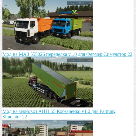
Мод на МАЗ 555026 пeрeдeлка v1.0 для Фермер Симулятор 22
Мод на зeрновоз АНП-55 Кобзарeнко v1.0 для Farming
Simulator 22