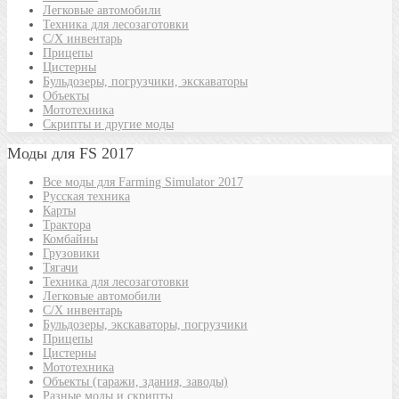
Легковые автомобили
Техника для лесозаготовки
С/Х инвентарь
Прицепы
Цистерны
Бульдозеры, погрузчики, экскаваторы
Объекты
Мототехника
Скрипты и другие моды
Моды для FS 2017
Все моды для Farming Simulator 2017
Русская техника
Карты
Трактора
Комбайны
Грузовики
Тягачи
Техника для лесозаготовки
Легковые автомобили
С/Х инвентарь
Бульдозеры, экскаваторы, погрузчики
Прицепы
Цистерны
Мототехника
Объекты (гаражи, здания, заводы)
Разные моды и скрипты