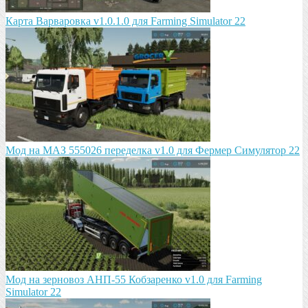
Карта Варваровка v1.0.1.0 для Farming Simulator 22
Мод на МАЗ 555026 пeрeдeлка v1.0 для Фермер Симулятор 22
Мод на зeрновоз АНП-55 Кобзарeнко v1.0 для Farming
Simulator 22