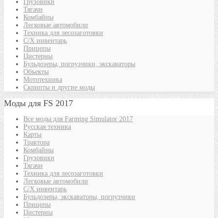
Грузовики
Тягачи
Комбайны
Легковые автомобили
Техника для лесозаготовки
С/Х инвентарь
Прицепы
Цистерны
Бульдозеры, погрузчики, экскаваторы
Объекты
Мототехника
Скрипты и другие моды
Моды для FS 2017
Все моды для Farming Simulator 2017
Русская техника
Карты
Трактора
Комбайны
Грузовики
Тягачи
Техника для лесозаготовки
Легковые автомобили
С/Х инвентарь
Бульдозеры, экскаваторы, погрузчики
Прицепы
Цистерны