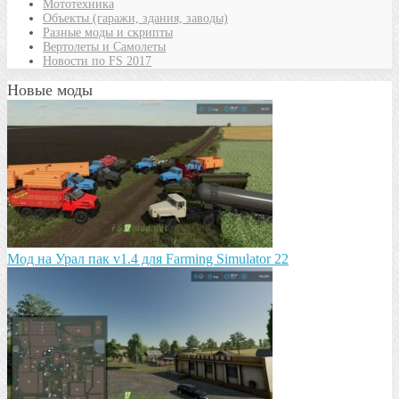
Мототехника
Объекты (гаражи, здания, заводы)
Разные моды и скрипты
Вертолеты и Самолеты
Новости по FS 2017
Новые моды
Мод на Урал пак v1.4 для Farming Simulator 22