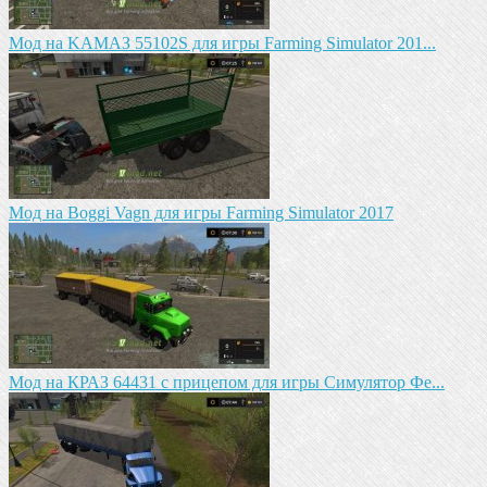
Mод на KAМАЗ 55102S для игры Farming Simulator 201...
Мод на Boggi Vagn для игры Farming Simulator 2017
Мод на КРАЗ 64431 с прицепом для игры Симулятор Фе...