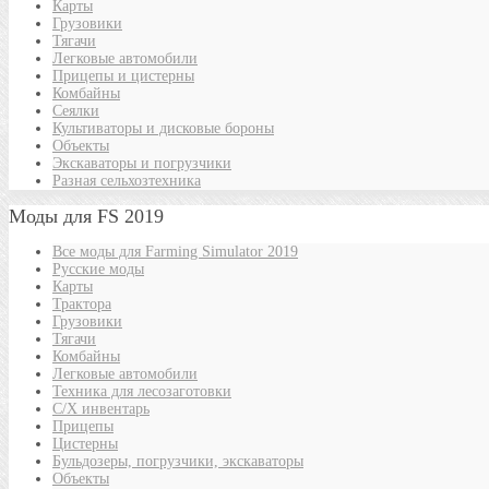
Карты
Грузовики
Тягачи
Легковые автомобили
Прицепы и цистерны
Комбайны
Сеялки
Культиваторы и дисковые бороны
Объекты
Экскаваторы и погрузчики
Разная сельхозтехника
Моды для FS 2019
Все моды для Farming Simulator 2019
Русские моды
Карты
Трактора
Грузовики
Тягачи
Комбайны
Легковые автомобили
Техника для лесозаготовки
С/Х инвентарь
Прицепы
Цистерны
Бульдозеры, погрузчики, экскаваторы
Объекты