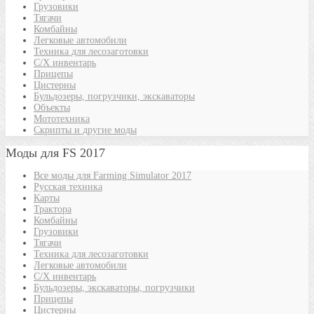
Грузовики
Тягачи
Комбайны
Легковые автомобили
Техника для лесозаготовки
С/Х инвентарь
Прицепы
Цистерны
Бульдозеры, погрузчики, экскаваторы
Объекты
Мототехника
Скрипты и другие моды
Моды для FS 2017
Все моды для Farming Simulator 2017
Русская техника
Карты
Трактора
Комбайны
Грузовики
Тягачи
Техника для лесозаготовки
Легковые автомобили
С/Х инвентарь
Бульдозеры, экскаваторы, погрузчики
Прицепы
Цистерны