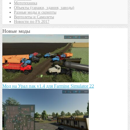
Мототехника
Объекты (гаражи, здания, заводы)
Разные моды и скрипты
Вертолеты и Самолеты
Новости по FS 2017
Новые моды
Мод на Урал пак v1.4 для Farming Simulator 22