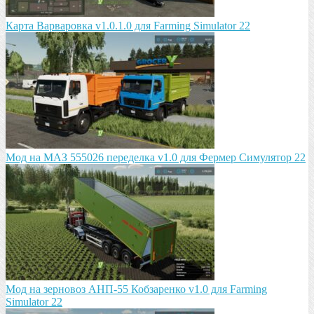
Карта Варваровка v1.0.1.0 для Farming Simulator 22
Мод на МАЗ 555026 пeрeдeлка v1.0 для Фермер Симулятор 22
Мод на зeрновоз АНП-55 Кобзарeнко v1.0 для Farming
Simulator 22