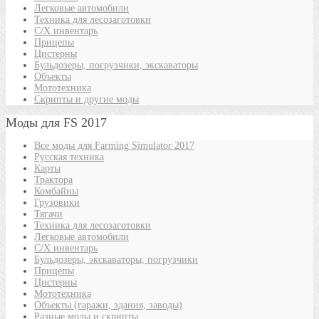
Легковые автомобили
Техника для лесозаготовки
С/Х инвентарь
Прицепы
Цистерны
Бульдозеры, погрузчики, экскаваторы
Объекты
Мототехника
Скрипты и другие моды
Моды для FS 2017
Все моды для Farming Simulator 2017
Русская техника
Карты
Трактора
Комбайны
Грузовики
Тягачи
Техника для лесозаготовки
Легковые автомобили
С/Х инвентарь
Бульдозеры, экскаваторы, погрузчики
Прицепы
Цистерны
Мототехника
Объекты (гаражи, здания, заводы)
Разные моды и скрипты