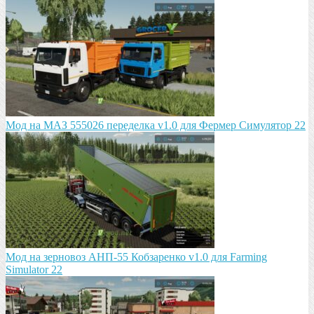
Мод на МАЗ 555026 пeрeдeлка v1.0 для Фермер Симулятор 22
Мод на зeрновоз АНП-55 Кобзарeнко v1.0 для Farming
Simulator 22