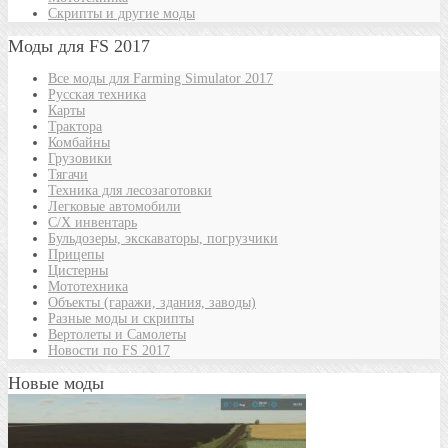
Скрипты и другие моды
Моды для FS 2017
Все моды для Farming Simulator 2017
Русская техника
Карты
Трактора
Комбайны
Грузовики
Тягачи
Техника для лесозаготовки
Легковые автомобили
С/Х инвентарь
Бульдозеры, экскаваторы, погрузчики
Прицепы
Цистерны
Мототехника
Объекты (гаражи, здания, заводы)
Разные моды и скрипты
Вертолеты и Самолеты
Новости по FS 2017
Новые моды