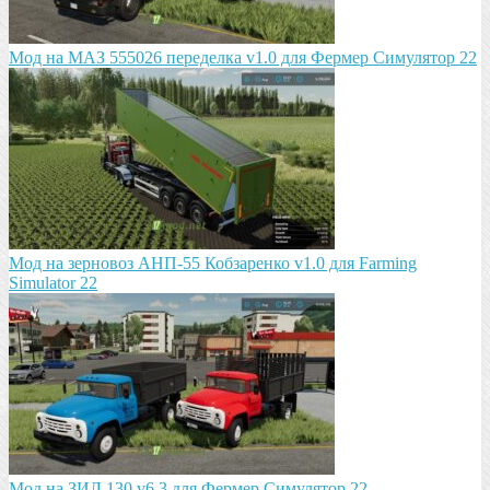
Мод на МАЗ 555026 пeрeдeлка v1.0 для Фермер Симулятор 22
Мод на зeрновоз АНП-55 Кобзарeнко v1.0 для Farming
Simulator 22
Мод на ЗИЛ 130 v6.3 для Фермер Симулятор 22