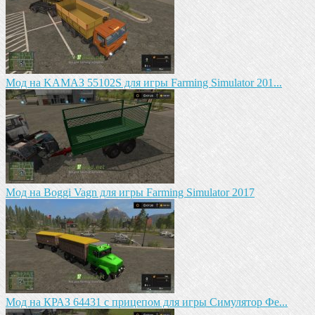
Mод на KAМАЗ 55102S для игры Farming Simulator 201...
Мод на Boggi Vagn для игры Farming Simulator 2017
Мод на КРАЗ 64431 с прицепом для игры Симулятор Фе...