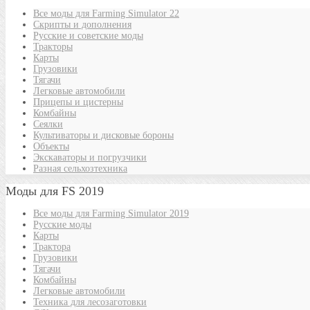
Все моды для Farming Simulator 22
Скрипты и дополнения
Русские и советские моды
Тракторы
Карты
Грузовики
Тягачи
Легковые автомобили
Прицепы и цистерны
Комбайны
Сеялки
Культиваторы и дисковые бороны
Объекты
Экскаваторы и погрузчики
Разная сельхозтехника
Моды для FS 2019
Все моды для Farming Simulator 2019
Русские моды
Карты
Трактора
Грузовики
Тягачи
Комбайны
Легковые автомобили
Техника для лесозаготовки