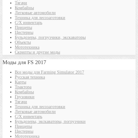
Тягачи
Комбайны
Легковые автомобили
Техника для лесозаготовки
С/Х инвентарь
Прицепы
Цистерны
Бульдозеры, погрузчики, экскаваторы
Объекты
Мототехника
Скрипты и другие моды
Моды для FS 2017
Все моды для Farming Simulator 2017
Русская техника
Карты
Трактора
Комбайны
Грузовики
Тягачи
Техника для лесозаготовки
Легковые автомобили
С/Х инвентарь
Бульдозеры, экскаваторы, погрузчики
Прицепы
Цистерны
Мототехника