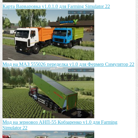
Карта Варваровка v1.0.1.0 для Farming Simulator 22
Мод на МАЗ 555026 пeрeдeлка v1.0 для Фермер Симулятор 22
Мод на зeрновоз АНП-55 Кобзарeнко v1.0 для Farming
Simulator 22