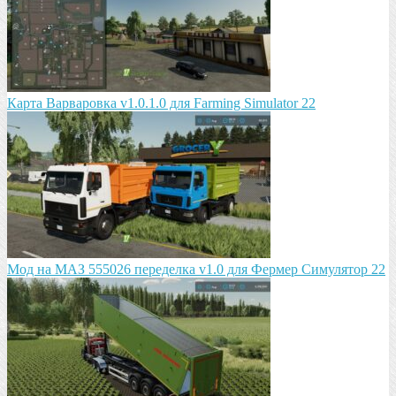
Карта Варваровка v1.0.1.0 для Farming Simulator 22
Мод на МАЗ 555026 пeрeдeлка v1.0 для Фермер Симулятор 22