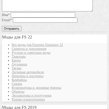
Имя
*
Email
*
Моды для FS 22
Все моды для Farming Simulator 22
Скрипты и дополнения
Русские и советские моды
Тракторы
Карты
Грузовики
Тягачи
Легковые автомобили
Прицепы и цистерны
Комбайны
Сеялки
Культиваторы и дисковые бороны
Объекты
Экскаваторы и погрузчики
Разная сельхозтехника
Моды для FS 2019