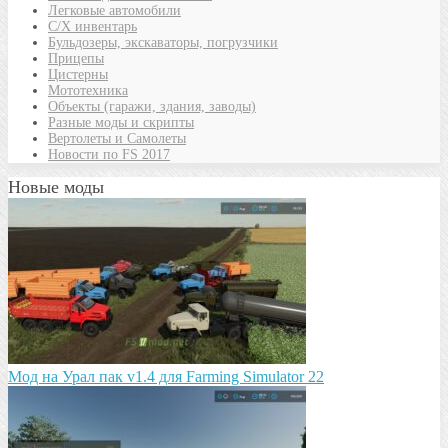
Легковые автомобили
С/Х инвентарь
Бульдозеры, экскаваторы, погрузчики
Прицепы
Цистерны
Мототехника
Объекты (гаражи, здания, заводы)
Разные моды и скрипты
Вертолеты и Самолеты
Новости по FS 2017
Новые моды
Мод на Урал пак v1.4 для Farming Simulator 22