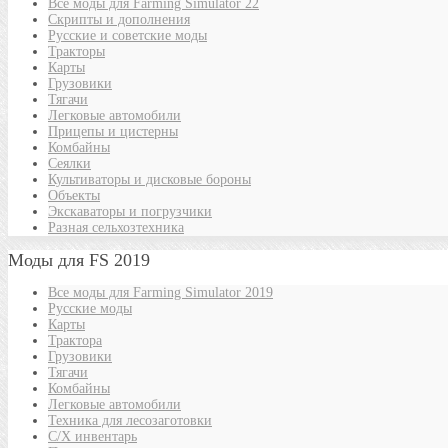
Все моды для Farming Simulator 22
Скрипты и дополнения
Русские и советские моды
Тракторы
Карты
Грузовики
Тягачи
Легковые автомобили
Прицепы и цистерны
Комбайны
Сеялки
Культиваторы и дисковые бороны
Объекты
Экскаваторы и погрузчики
Разная сельхозтехника
Моды для FS 2019
Все моды для Farming Simulator 2019
Русские моды
Карты
Трактора
Грузовики
Тягачи
Комбайны
Легковые автомобили
Техника для лесозаготовки
С/Х инвентарь