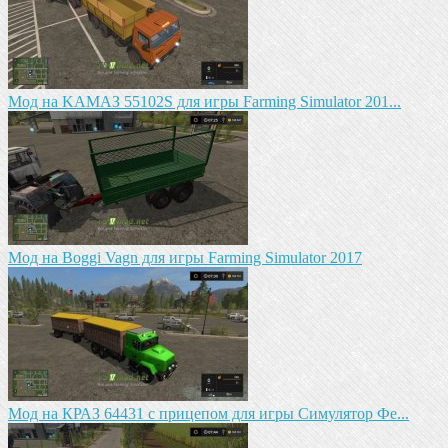
Mод на KAМАЗ 55102S для игры Farming Simulator 201...
Мод на Boggi Vagn для игры Farming Simulator 2017
Мод на КРАЗ 64431 с прицепом для игры Симулятор Фе...