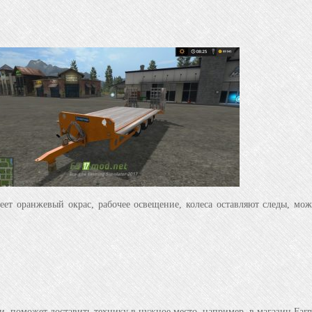
меет оранжевый окрас, рабочее освещение, колеса оставляют следы, мо
поможет доставить технику в нужное место, например, в магазин Farmi