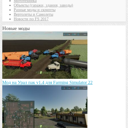
Мототехника
Объекты (гаражи, здания, заводы)
Разные моды и скрипты
Вертолеты и Самолеты
Новости по FS 2017
Новые моды
Мод на Урал пак v1.4 для Farming Simulator 22