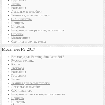
Грузовики
Тягачи
Комбайны
Легковые автомобили
Техника для лесозаготовки
С/Х инвентарь
Прицепы
Цистерны
Бульдозеры, погрузчики, экскаваторы
Объекты
Мототехника
Скрипты и другие моды
Моды для FS 2017
Все моды для Farming Simulator 2017
Русская техника
Карты
Трактора
Комбайны
Грузовики
Тягачи
Техника для лесозаготовки
Легковые автомобили
С/Х инвентарь
Бульдозеры, экскаваторы, погрузчики
Прицепы
Цистерны