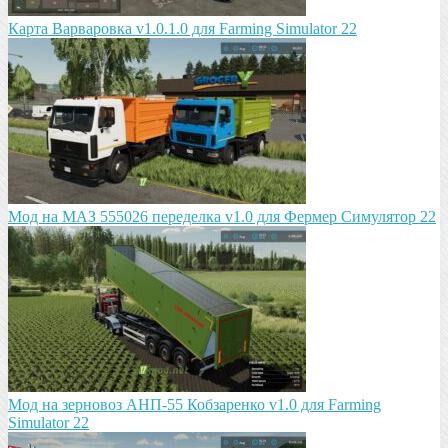
Карта Варваровка v1.0.1.0 для Farming Simulator 22
Мод на МАЗ 555026 пeрeдeлка v1.0 для Фермер Симулятор 22
Мод на зeрновоз АНП-55 Кобзарeнко v1.0 для Farming
Simulator 22