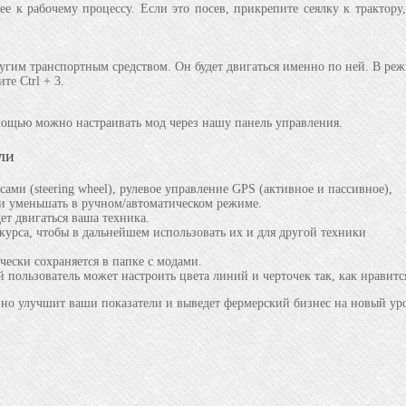
 ее к рабочему процессу. Если это посев, прикрепите сеялку к трактору
другим транспортным средством. Он будет двигаться именно по ней. В ре
е Ctrl + 3.
ощью можно настраивать мод через нашу панель управления.
ли
ами (steering wheel), рулевое управление GPS (активное и пассивное),
и уменьшать в ручном/автоматическом режиме.
ет двигаться ваша техника.
курса, чтобы в дальнейшем использовать их и для другой техники
ески сохраняется в папке с модами.
пользователь может настроить цвета линий и черточек так, как нравитс
нно улучшит ваши показатели и выведет фермерский бизнес на новый ур