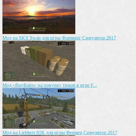
Мод на SKY Swap для игры Фарминг Симулятор 2017
Мод «BuyBales» на покупку тюков в игре F...
Мод на Liebherr 81K для игры Фермер Симулятор 2017