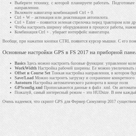
Выберите технику, с которой планируете работать. Подготовьте
направлении.
Включите навигатор комбинацией Ctrl + 0.
Ctrl + W – активация или деактивация автопилота.
Ctrl + Enter – появится зеленая стрелочка перед трактором или 
Чтобы настроить ширину оборудования в процессе работы, нажмит
Комбинация Ctrl + . убирает интерфейс навигатора.
Вообще, при нажатии кнопки CTRL появится курсор мышки. С его пом
Основные настройки GPS в FS 2017 на приборной пане
Basics
Здесь можно настроить базовые функции: управление колес
WorkWidth
Настройка рабочей ширины. Ее можно увеличивать 
Offset
и
Course
Set
Тонкая настройка направления, в котором буд
Save
/
Load
Можно настроить загрузку и сохранение конкретного 
Autoturn
Настройка автоматического разворота в конце поля
GPSconfig.xml
Прописываются данные в файл .xml. Он автоматич
Пожалуй, самый интересный режим – это HUDsize. В нем каждый 
Очень надеемся, что скрипт GPS для Фермер Симулятор 2017 существе