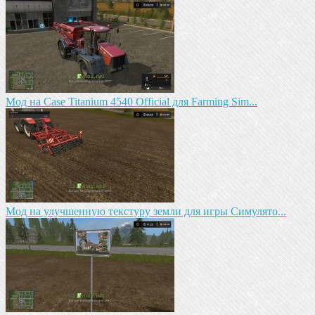
Мод на Case Titanium 4540 Official для Farming Sim...
Мод на улучшенную текстуру земли для игры Симулято...