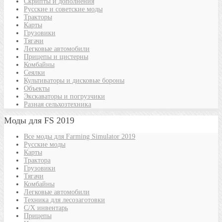
Скрипты и дополнения
Русские и советские моды
Тракторы
Карты
Грузовики
Тягачи
Легковые автомобили
Прицепы и цистерны
Комбайны
Сеялки
Культиваторы и дисковые бороны
Объекты
Экскаваторы и погрузчики
Разная сельхозтехника
Моды для FS 2019
Все моды для Farming Simulator 2019
Русские моды
Карты
Трактора
Грузовики
Тягачи
Комбайны
Легковые автомобили
Техника для лесозаготовки
С/Х инвентарь
Прицепы