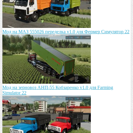
Мод на МАЗ 555026 пeрeдeлка v1.0 для Фермер Симулятор 22
Мод на зeрновоз АНП-55 Кобзарeнко v1.0 для Farming
Simulator 22