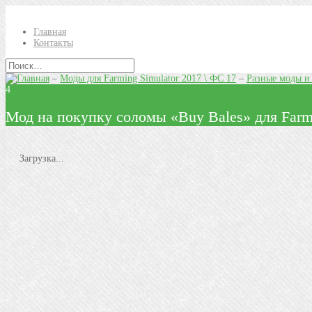
Главная
Контакты
–
Моды для Farming Simulator 2017 \ ФС 17
–
Разные моды и
4
Мод на покупку соломы «Buy Bales» для Farmi
Загрузка...