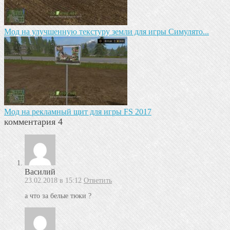
Мод на улучшенную текстуру земли для игры Симулято...
Мод на рекламный щит для игры FS 2017
комментария 4
Василий
23.02.2018 в 15:12
Ответить
а что за белые тюки ?