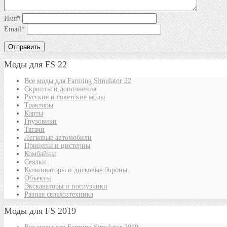
Имя
*
Email
*
Моды для FS 22
Все моды для Farming Simulator 22
Скрипты и дополнения
Русские и советские моды
Тракторы
Карты
Грузовики
Тягачи
Легковые автомобили
Прицепы и цистерны
Комбайны
Сеялки
Культиваторы и дисковые бороны
Объекты
Экскаваторы и погрузчики
Разная сельхозтехника
Моды для FS 2019