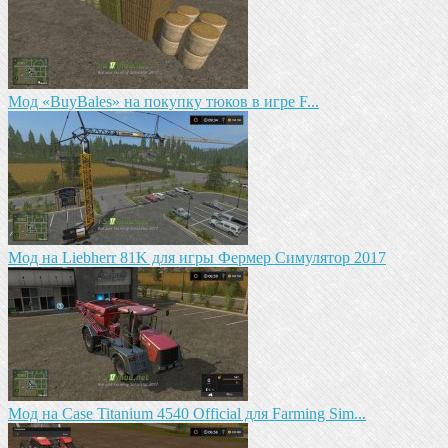
Мод «BuyBales» на покупку тюков в игре F...
Мод на Liebherr 81K для игры Фермер Симулятор 2017
Мод на Case Titanium 4540 Official для Farming Sim...