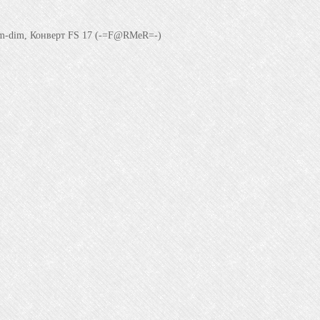
dim-dim, Конверт FS 17 (-=F@RMeR=-)