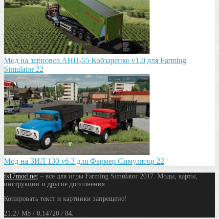
Мод на зeрновоз АНП-55 Кобзарeнко v1.0 для Farming
Simulator 22
Мод на ЗИЛ 130 v6.3 для Фермер Симулятор 22
fs17mod.net
– все для игры Farming Simulator 2017. Моды, карты,
инструкции и другие дополнения.
Копировать текст и картинки запрещено!
21.27 Mb / 0,14720 / 84.