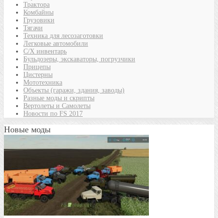
Трактора
Комбайны
Грузовики
Тягачи
Техника для лесозаготовки
Легковые автомобили
С/Х инвентарь
Бульдозеры, экскаваторы, погрузчики
Прицепы
Цистерны
Мототехника
Объекты (гаражи, здания, заводы)
Разные моды и скрипты
Вертолеты и Самолеты
Новости по FS 2017
Новые моды