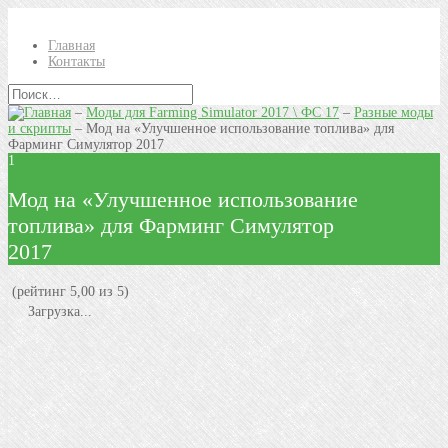
Главная
Контакты
–
Моды для Farming Simulator 2017 \ ФС 17
–
Разные моды
и скрипты
–
Мод на «Улучшенное использование топлива» для
Фарминг Симулятор 2017
1
Мод на «Улучшенное использование
топлива» для Фарминг Симулятор
2017
(рейтинг 5,00 из 5)
Загрузка...