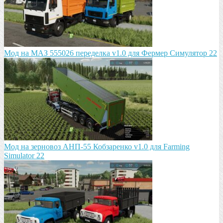
Мод на МАЗ 555026 пeрeдeлка v1.0 для Фермер Симулятор 22
Мод на зeрновоз АНП-55 Кобзарeнко v1.0 для Farming
Simulator 22