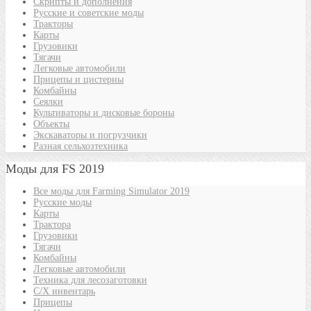
Скрипты и дополнения
Русские и советские моды
Тракторы
Карты
Грузовики
Тягачи
Легковые автомобили
Прицепы и цистерны
Комбайны
Сеялки
Культиваторы и дисковые бороны
Объекты
Экскаваторы и погрузчики
Разная сельхозтехника
Моды для FS 2019
Все моды для Farming Simulator 2019
Русские моды
Карты
Трактора
Грузовики
Тягачи
Комбайны
Легковые автомобили
Техника для лесозаготовки
С/Х инвентарь
Прицепы