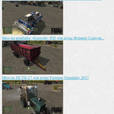
Мод на комбайн «Енисей» 950 для игры Фермер Симуля...
Мод на ПСТБ-17 для игры Farming Simulator 2017