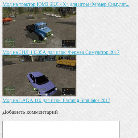
Мод на трактор ЮМЗ 6КЛ 4X4 для игры Фермер Симулят...
Мод на ЗИЛ-13305А для игры Фермер Симулятор 2017
Мод на LADA 110 для игры Farming Simulator 2017
Добавить комментарий