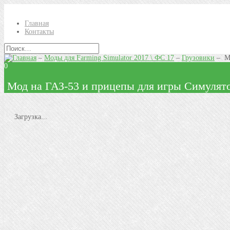
Главная
Контакты
–
Моды для Farming Simulator 2017 \ ФС 17
–
Грузовики
–
Мо
0
Мод на ГАЗ-53 и прицепы для игры Симулят
Загрузка...