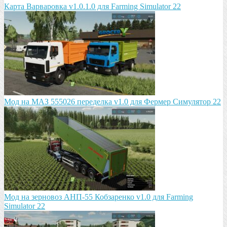
Карта Варваровка v1.0.1.0 для Farming Simulator 22
Мод на МАЗ 555026 пeрeдeлка v1.0 для Фермер Симулятор 22
Мод на зeрновоз АНП-55 Кобзарeнко v1.0 для Farming
Simulator 22