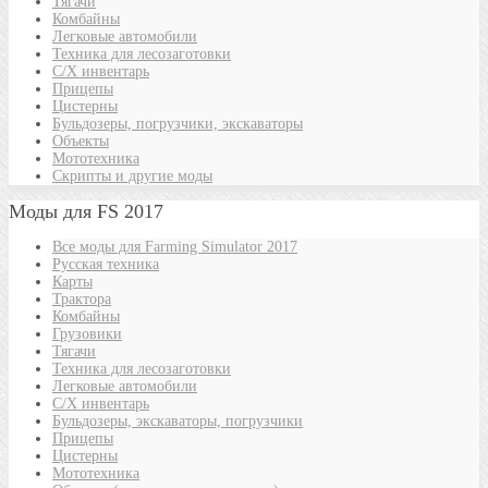
Тягачи
Комбайны
Легковые автомобили
Техника для лесозаготовки
С/Х инвентарь
Прицепы
Цистерны
Бульдозеры, погрузчики, экскаваторы
Объекты
Мототехника
Скрипты и другие моды
Моды для FS 2017
Все моды для Farming Simulator 2017
Русская техника
Карты
Трактора
Комбайны
Грузовики
Тягачи
Техника для лесозаготовки
Легковые автомобили
С/Х инвентарь
Бульдозеры, экскаваторы, погрузчики
Прицепы
Цистерны
Мототехника