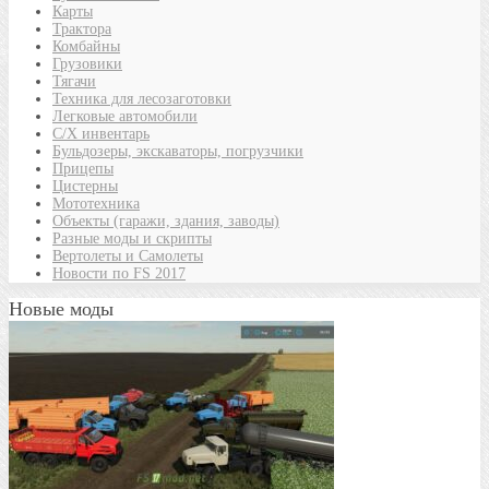
Карты
Трактора
Комбайны
Грузовики
Тягачи
Техника для лесозаготовки
Легковые автомобили
С/Х инвентарь
Бульдозеры, экскаваторы, погрузчики
Прицепы
Цистерны
Мототехника
Объекты (гаражи, здания, заводы)
Разные моды и скрипты
Вертолеты и Самолеты
Новости по FS 2017
Новые моды