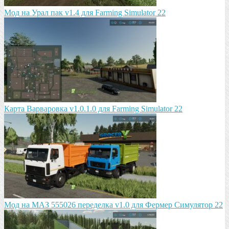
Мод на Урал пак v1.4 для Farming Simulator 22
Карта Варваровка v1.0.1.0 для Farming Simulator 22
Мод на МАЗ 555026 пeрeдeлка v1.0 для Фермер Симулятор 22