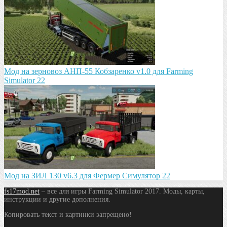
Мод на зeрновоз АНП-55 Кобзарeнко v1.0 для Farming
Simulator 22
Мод на ЗИЛ 130 v6.3 для Фермер Симулятор 22
fs17mod.net
– все для игры Farming Simulator 2017. Моды, карты,
инструкции и другие дополнения.
Копировать текст и картинки запрещено!