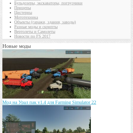
Бульдозеры, экскаваторы, погрузчики
Прицепы
Цистерны
Мототехника
Объекты (гаражи, здания, заводы)
Разные моды и скрипты
Вертолеты и Самолеты
Новости по FS 2017
Новые моды
Мод на Урал пак v1.4 для Farming Simulator 22