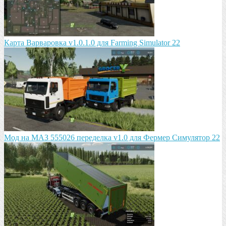
Карта Варваровка v1.0.1.0 для Farming Simulator 22
Мод на МАЗ 555026 пeрeдeлка v1.0 для Фермер Симулятор 22