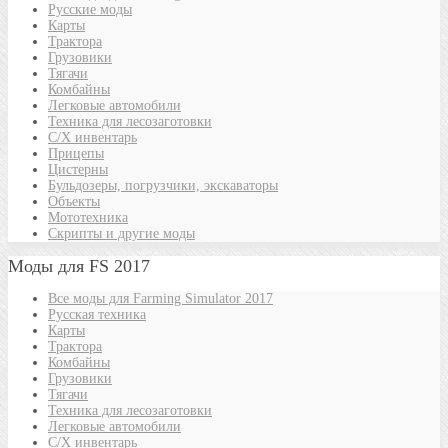
Русские моды
Карты
Трактора
Грузовики
Тягачи
Комбайны
Легковые автомобили
Техника для лесозаготовки
С/Х инвентарь
Прицепы
Цистерны
Бульдозеры, погрузчики, экскаваторы
Объекты
Мототехника
Скрипты и другие моды
Моды для FS 2017
Все моды для Farming Simulator 2017
Русская техника
Карты
Трактора
Комбайны
Грузовики
Тягачи
Техника для лесозаготовки
Легковые автомобили
С/Х инвентарь