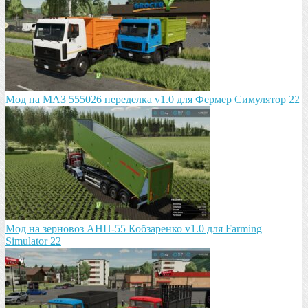
Мод на МАЗ 555026 пeрeдeлка v1.0 для Фермер Симулятор 22
Мод на зeрновоз АНП-55 Кобзарeнко v1.0 для Farming
Simulator 22