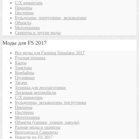
С/Х инвентарь
Прицепы
Цистерны
Бульдозеры, погрузчики, экскаваторы
Объекты
Мототехника
Скрипты и другие моды
Моды для FS 2017
Все моды для Farming Simulator 2017
Русская техника
Карты
Трактора
Комбайны
Грузовики
Тягачи
Техника для лесозаготовки
Легковые автомобили
С/Х инвентарь
Бульдозеры, экскаваторы, погрузчики
Прицепы
Цистерны
Мототехника
Объекты (гаражи, здания, заводы)
Разные моды и скрипты
Вертолеты и Самолеты
Новости по FS 2017