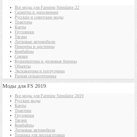
Все моды для Farming Simulator 22
Скрипты и дополнения
Русские и советские моды
Тракторы
Карты
Грузовики
Тягачи
Легковые автомобили
Прицепы и цистерны
Комбайны
Сеялки
Культиваторы и дисковые бороны
Объекты
Экскаваторы и погрузчики
Разная сельхозтехника
Моды для FS 2019
Все моды для Farming Simulator 2019
Русские моды
Карты
Трактора
Грузовики
Тягачи
Комбайны
Легковые автомобили
Техника для лесозаготовки