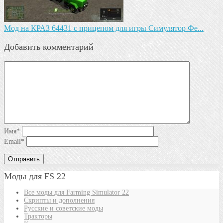
Мод на КРАЗ 64431 с прицепом для игры Симулятор Фе...
Добавить комментарий
Имя
*
Email
*
Моды для FS 22
Все моды для Farming Simulator 22
Скрипты и дополнения
Русские и советские моды
Тракторы