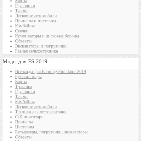
Карты
Грузовики
Тягачи
Легковые автомобили
Прицепы и цистерны
Комбайны
Сеялки
Культиваторы и дисковые бороны
Объекты
Экскаваторы и погрузчики
Разная сельхозтехника
Моды для FS 2019
Все моды для Farming Simulator 2019
Русские моды
Карты
Трактора
Грузовики
Тягачи
Комбайны
Легковые автомобили
Техника для лесозаготовки
С/Х инвентарь
Прицепы
Цистерны
Бульдозеры, погрузчики, экскаваторы
Объекты