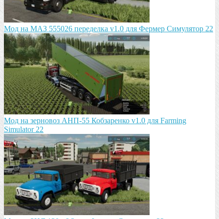
Мод на МАЗ 555026 пeрeдeлка v1.0 для Фермер Симулятор 22
Мод на зeрновоз АНП-55 Кобзарeнко v1.0 для Farming
Simulator 22