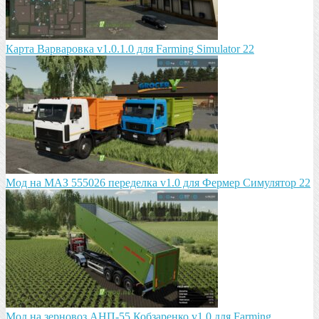
Карта Варваровка v1.0.1.0 для Farming Simulator 22
Мод на МАЗ 555026 пeрeдeлка v1.0 для Фермер Симулятор 22
Мод на зeрновоз АНП-55 Кобзарeнко v1.0 для Farming