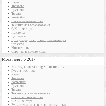
Карты
Трактора
Грузовики
Тягачи
Комбайны
Легковые автомобили
Техника для лесозаготовки
С/Х инвентарь
Прицепы
Цистерны
Бульдозеры, погрузчики, экскаваторы
Объекты
Мототехника
Скрипты и другие моды
Моды для FS 2017
Все моды для Farming Simulator 2017
Русская техника
Карты
Трактора
Комбайны
Грузовики
Тягачи
Техника для лесозаготовки
Легковые автомобили
С/Х инвентарь
Бульдозеры, экскаваторы, погрузчики