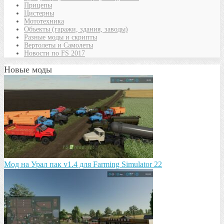
Прицепы
Цистерны
Мототехника
Объекты (гаражи, здания, заводы)
Разные моды и скрипты
Вертолеты и Самолеты
Новости по FS 2017
Новые моды
Мод на Урал пак v1.4 для Farming Simulator 22