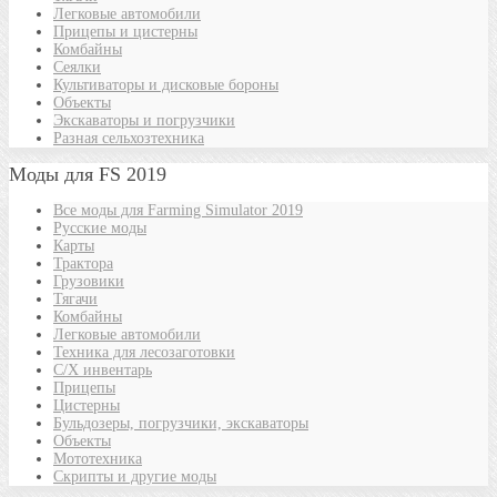
Легковые автомобили
Прицепы и цистерны
Комбайны
Сеялки
Культиваторы и дисковые бороны
Объекты
Экскаваторы и погрузчики
Разная сельхозтехника
Моды для FS 2019
Все моды для Farming Simulator 2019
Русские моды
Карты
Трактора
Грузовики
Тягачи
Комбайны
Легковые автомобили
Техника для лесозаготовки
С/Х инвентарь
Прицепы
Цистерны
Бульдозеры, погрузчики, экскаваторы
Объекты
Мототехника
Скрипты и другие моды