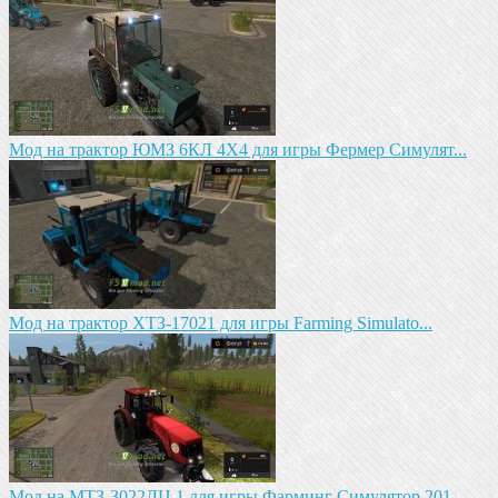
Мод на трактор ЮМЗ 6КЛ 4X4 для игры Фермер Симулят...
Mод на трактор ХТЗ-17021 для игры Farming Simulato...
Mод на MTЗ-З022ДЦ.1 для игры Фарминг Симулятор 201...