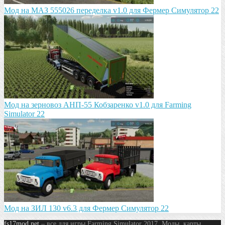
Мод на МАЗ 555026 пeрeдeлка v1.0 для Фермер Симулятор 22
Мод на зeрновоз АНП-55 Кобзарeнко v1.0 для Farming
Simulator 22
Мод на ЗИЛ 130 v6.3 для Фермер Симулятор 22
fs17mod.net
– все для игры Farming Simulator 2017. Моды, карты,