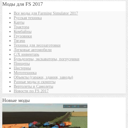
Моды для FS 2017
Все моды для Farming Simulator 2017
Русская техника
Карты
Трактора
Комбайны
Грузовики
Тягачи
Техника для лесозаготовки
Легковые автомобили
С/Х инвентарь
Бульдозеры, экскаваторы, погрузчики
Прицепы
Цистерны
Мототехника
Объекты (гаражи, здания, заводы)
Разные моды и скрипты
Вертолеты и Самолеты
Новости по FS 2017
Новые моды