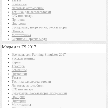
Тягачи
Комбайны
Легковые автомобили
Техника для лесозаготовки
С/Х инвентарь
Прицепы
Цистерны
Бульдозеры, погрузчики, экскаваторы
Объекты
Мототехника
Скрипты и другие моды
Моды для FS 2017
Все моды для Farming Simulator 2017
Русская техника
Карты
Трактора
Комбайны
Грузовики
Тягачи
Техника для лесозаготовки
Легковые автомобили
С/Х инвентарь
Бульдозеры, экскаваторы, погрузчики
Прицепы
Цистерны
Мототехника