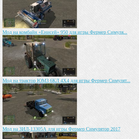
Мод на комбайн «Енисей» 950 для игры Фермер Симуля...
Мод на трактор ЮМЗ 6КЛ 4X4 для игры Фермер Симулят...
Мод на ЗИЛ-13305А для игры Фермер Симулятор 2017