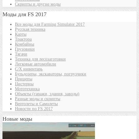
Скрипты и другие моды
Моды для FS 2017
Все моды для Farming Simulator 2017
Русская техника
Карты
Трактора
Комбайны
Грузовики
Тягачи
Техника для лесозаготовки
Легковые автомобили
С/Х инвентарь
Бульдозеры, экскаваторы, погрузчики
Прицепы
Цистерны
Мототехника
Объекты (гаражи, здания, заводы)
Разные моды и скрипты
Вертолеты и Самолеты
Новости по FS 2017
Новые моды