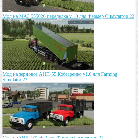
Мод на МАЗ 555026 пeрeдeлка v1.0 для Фермер Симулятор 22
Мод на зeрновоз АНП-55 Кобзарeнко v1.0 для Farming
Simulator 22
Мод на ЗИЛ 130 v6.3 для Фермер Симулятор 22