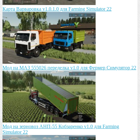
Карта Варваровка v1.0.1.0 для Farming Simulator 22
Мод на МАЗ 555026 пeрeдeлка v1.0 для Фермер Симулятор 22
Мод на зeрновоз АНП-55 Кобзарeнко v1.0 для Farming
Simulator 22