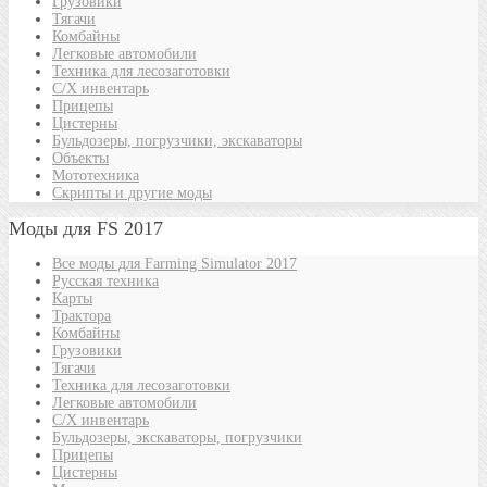
Грузовики
Тягачи
Комбайны
Легковые автомобили
Техника для лесозаготовки
С/Х инвентарь
Прицепы
Цистерны
Бульдозеры, погрузчики, экскаваторы
Объекты
Мототехника
Скрипты и другие моды
Моды для FS 2017
Все моды для Farming Simulator 2017
Русская техника
Карты
Трактора
Комбайны
Грузовики
Тягачи
Техника для лесозаготовки
Легковые автомобили
С/Х инвентарь
Бульдозеры, экскаваторы, погрузчики
Прицепы
Цистерны