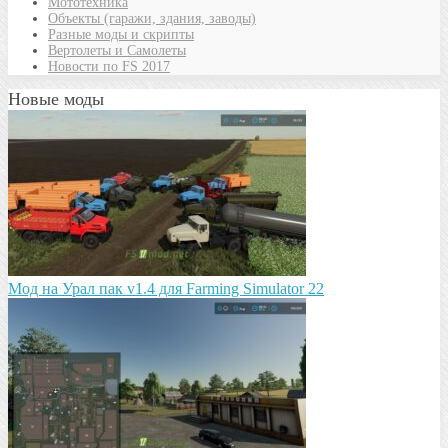
Мототехника
Объекты (гаражи, здания, заводы)
Разные моды и скрипты
Вертолеты и Самолеты
Новости по FS 2017
Новые моды
Мод на Урал пак v1.4 для Farming Simulator 22