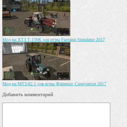
Мод на ХТЗ Т-150К для игры Farming Simulator 2017
Мод на МТЗ-82.1 для игры Фарминг Симулятор 2017
Добавить комментарий