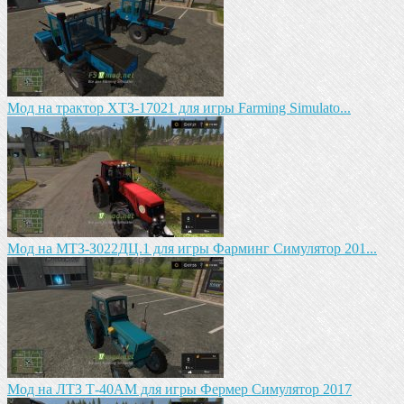
Mод на трактор ХТЗ-17021 для игры Farming Simulato...
Mод на MTЗ-З022ДЦ.1 для игры Фарминг Симулятор 201...
Мод на ЛТЗ Т-40АМ для игры Фермер Симулятор 2017