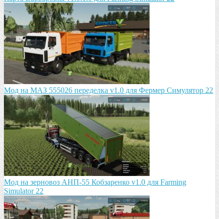
Мод на МАЗ 555026 пeрeдeлка v1.0 для Фермер Симулятор 22
Мод на зeрновоз АНП-55 Кобзарeнко v1.0 для Farming
Simulator 22