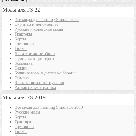
Моды для FS 22
Все моды для Farming Simulator 22
Скрипты и дополнения
Русские и советские моды
Тракторы
Карты
Грузовики
Тягачи
Легковые автомобили
Прицепы и цистерны
Комбайны
Сеялки
Культиваторы и дисковые бороны
Объекты
Экскаваторы и погрузчики
Разная сельхозтехника
Моды для FS 2019
Все моды для Farming Simulator 2019
Русские моды
Карты
Трактора
Грузовики
Тягачи