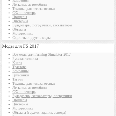
Комбайны
Легковые автомобили
Техника для лесозаготовки
С/Х инвентарь
Прицепы
Цистерны
Бульдозеры, погрузчики, экскаваторы
Объекты
Мототехника
Скрипты и другие моды
Моды для FS 2017
Все моды для Farming Simulator 2017
Русская техника
Карты
Трактора
Комбайны
Грузовики
Тягачи
Техника для лесозаготовки
Легковые автомобили
С/Х инвентарь
Бульдозеры, экскаваторы, погрузчики
Прицепы
Цистерны
Мототехника
Объекты (гаражи, здания, заводы)