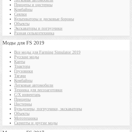
Легковые автомобили
Прицепы и цистерны
Комбайны
Сеялки
Культиваторы и дисковые бороны
Объекты
Экскаваторы и погрузчики
Разная сельхозтехника
Моды для FS 2019
Все моды для Farming Simulator 2019
Русские моды
Карты
Трактора
Грузовики
Тягачи
Комбайны
Легковые автомобили
Техника для лесозаготовки
С/Х инвентарь
Прицепы
Цистерны
Бульдозеры, погрузчики, экскаваторы
Объекты
Мототехника
Скрипты и другие моды