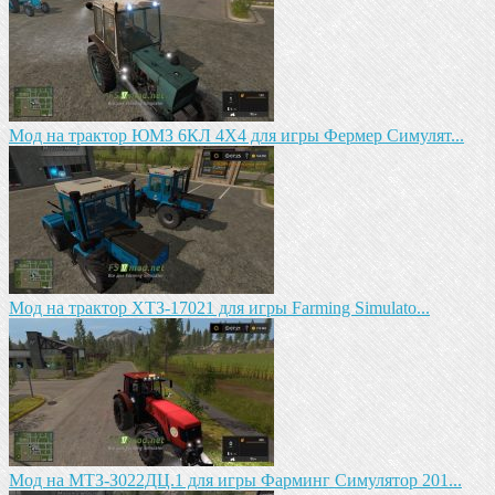
Мод на трактор ЮМЗ 6КЛ 4X4 для игры Фермер Симулят...
Mод на трактор ХТЗ-17021 для игры Farming Simulato...
Mод на MTЗ-З022ДЦ.1 для игры Фарминг Симулятор 201...