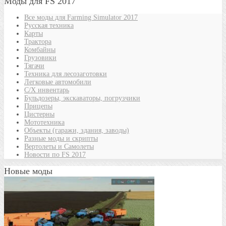
Моды для FS 2017
Все моды для Farming Simulator 2017
Русская техника
Карты
Трактора
Комбайны
Грузовики
Тягачи
Техника для лесозаготовки
Легковые автомобили
С/Х инвентарь
Бульдозеры, экскаваторы, погрузчики
Прицепы
Цистерны
Мототехника
Объекты (гаражи, здания, заводы)
Разные моды и скрипты
Вертолеты и Самолеты
Новости по FS 2017
Новые моды