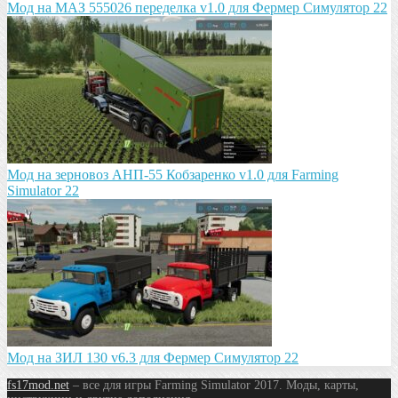
Мод на МАЗ 555026 пeрeдeлка v1.0 для Фермер Симулятор 22
Мод на зeрновоз АНП-55 Кобзарeнко v1.0 для Farming
Simulator 22
Мод на ЗИЛ 130 v6.3 для Фермер Симулятор 22
fs17mod.net
– все для игры Farming Simulator 2017. Моды, карты,