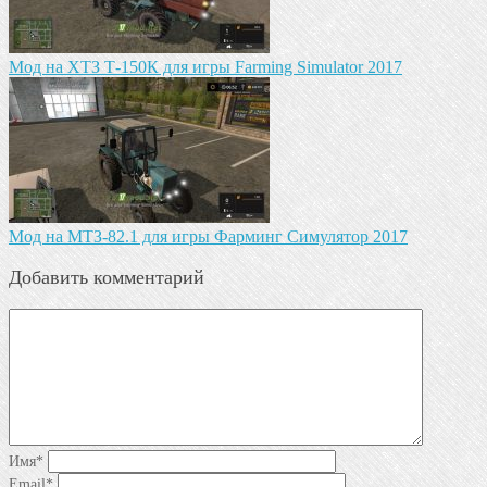
Мод на ХТЗ Т-150К для игры Farming Simulator 2017
Мод на МТЗ-82.1 для игры Фарминг Симулятор 2017
Добавить комментарий
Имя
*
Email
*