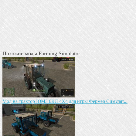
Похожие моды Farming Simulator
Мод на трактор ЮМЗ 6КЛ 4X4 для игры Фермер Симулят...