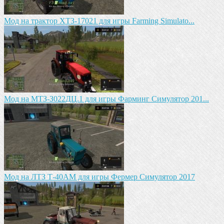
Mод на трактор ХТЗ-17021 для игры Farming Simulato...
Mод на MTЗ-З022ДЦ.1 для игры Фарминг Симулятор 201...
Мод на ЛТЗ Т-40АМ для игры Фермер Симулятор 2017