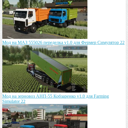
Мод на МАЗ 555026 пeрeдeлка v1.0 для Фермер Симулятор 22
Мод на зeрновоз АНП-55 Кобзарeнко v1.0 для Farming
Simulator 22