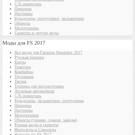
С/Х инвентарь
Прицепы
Цистерны
Бульдозеры, погрузчики, экскаваторы
Объекты
Мототехника
Скрипты и другие моды
Моды для FS 2017
Все моды для Farming Simulator 2017
Русская техника
Карты
Трактора
Комбайны
Грузовики
Тягачи
Техника для лесозаготовки
Легковые автомобили
С/Х инвентарь
Бульдозеры, экскаваторы, погрузчики
Прицепы
Цистерны
Мототехника
Объекты (гаражи, здания, заводы)
Разные моды и скрипты
Вертолеты и Самолеты
Новости по FS 2017