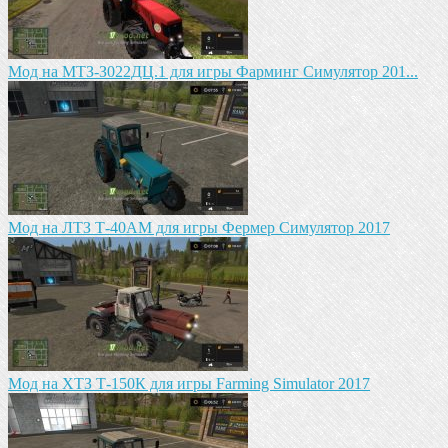
Mод на MTЗ-З022ДЦ.1 для игры Фарминг Симулятор 201...
Мод на ЛТЗ Т-40АМ для игры Фермер Симулятор 2017
Мод на ХТЗ Т-150К для игры Farming Simulator 2017