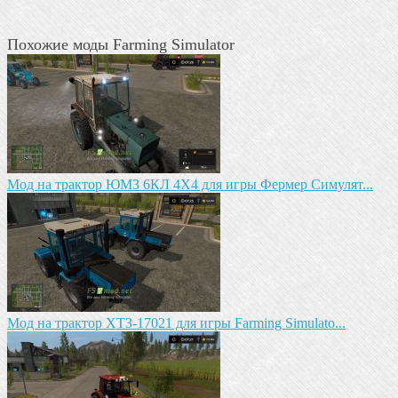
Похожие моды Farming Simulator
Мод на трактор ЮМЗ 6КЛ 4X4 для игры Фермер Симулят...
Mод на трактор ХТЗ-17021 для игры Farming Simulato...