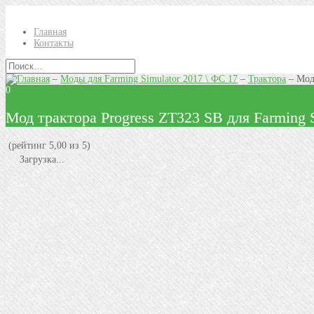
Главная
Контакты
–
Моды для Farming Simulator 2017 \ ФС 17
–
Трактора
–
Мод
0
Мод трактора Progress ZT323 SB для Farming S
(рейтинг 5,00 из 5)
Загрузка...