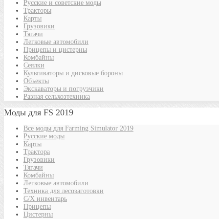
Русские и советские моды
Тракторы
Карты
Грузовики
Тягачи
Легковые автомобили
Прицепы и цистерны
Комбайны
Сеялки
Культиваторы и дисковые бороны
Объекты
Экскаваторы и погрузчики
Разная сельхозтехника
Моды для FS 2019
Все моды для Farming Simulator 2019
Русские моды
Карты
Трактора
Грузовики
Тягачи
Комбайны
Легковые автомобили
Техника для лесозаготовки
С/Х инвентарь
Прицепы
Цистерны