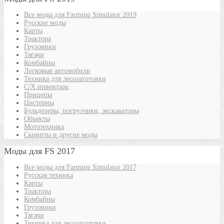
Все моды для Farming Simulator 2019
Русские моды
Карты
Трактора
Грузовики
Тягачи
Комбайны
Легковые автомобили
Техника для лесозаготовки
С/Х инвентарь
Прицепы
Цистерны
Бульдозеры, погрузчики, экскаваторы
Объекты
Мототехника
Скрипты и другие моды
Моды для FS 2017
Все моды для Farming Simulator 2017
Русская техника
Карты
Трактора
Комбайны
Грузовики
Тягачи
Техника для лесозаготовки