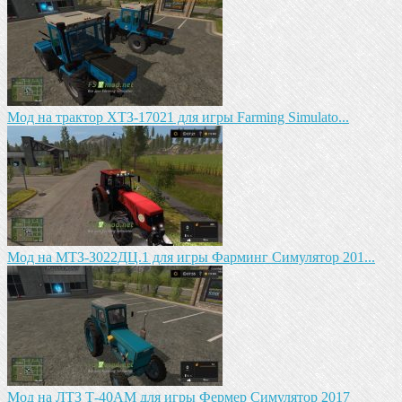
Mод на трактор ХТЗ-17021 для игры Farming Simulato...
Mод на MTЗ-З022ДЦ.1 для игры Фарминг Симулятор 201...
Мод на ЛТЗ Т-40АМ для игры Фермер Симулятор 2017