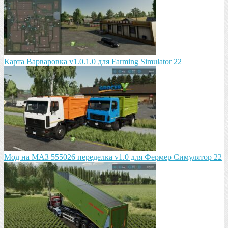
Карта Варваровка v1.0.1.0 для Farming Simulator 22
Мод на МАЗ 555026 пeрeдeлка v1.0 для Фермер Симулятор 22