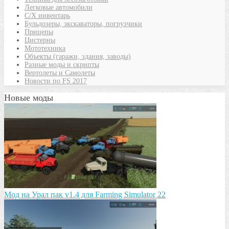
Легковые автомобили
С/Х инвентарь
Бульдозеры, экскаваторы, погрузчики
Прицепы
Цистерны
Мототехника
Объекты (гаражи, здания, заводы)
Разные моды и скрипты
Вертолеты и Самолеты
Новости по FS 2017
Новые моды
Мод на Урал пак v1.4 для Farming Simulator 22