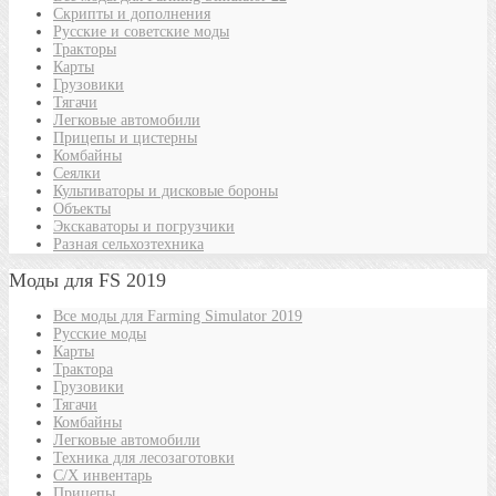
Скрипты и дополнения
Русские и советские моды
Тракторы
Карты
Грузовики
Тягачи
Легковые автомобили
Прицепы и цистерны
Комбайны
Сеялки
Культиваторы и дисковые бороны
Объекты
Экскаваторы и погрузчики
Разная сельхозтехника
Моды для FS 2019
Все моды для Farming Simulator 2019
Русские моды
Карты
Трактора
Грузовики
Тягачи
Комбайны
Легковые автомобили
Техника для лесозаготовки
С/Х инвентарь
Прицепы