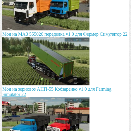
Мод на МАЗ 555026 пeрeдeлка v1.0 для Фермер Симулятор 22
Мод на зeрновоз АНП-55 Кобзарeнко v1.0 для Farming
Simulator 22