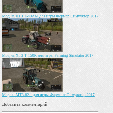
Мод на ЛТЗ Т-40АМ для игры Фермер Симулятор 2017
Мод на ХТЗ Т-150К для игры Farming Simulator 2017
Мод на МТЗ-82.1 для игры Фарминг Симулятор 2017
Добавить комментарий