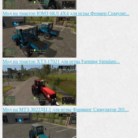
Мод на трактор ЮМЗ 6КЛ 4X4 для игры Фермер Симулят...
Mод на трактор ХТЗ-17021 для игры Farming Simulato...
Mод на MTЗ-З022ДЦ.1 для игры Фарминг Симулятор 201...