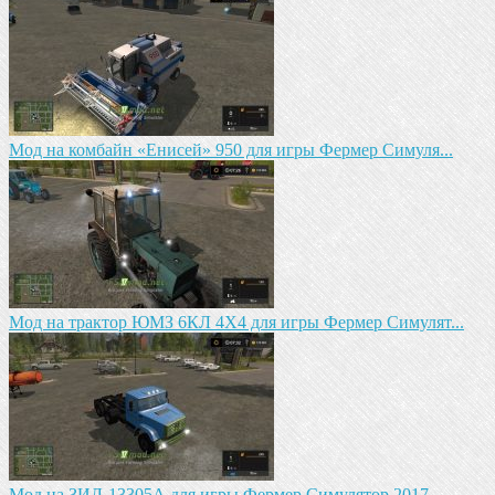
Мод на комбайн «Енисей» 950 для игры Фермер Симуля...
Мод на трактор ЮМЗ 6КЛ 4X4 для игры Фермер Симулят...
Мод на ЗИЛ-13305А для игры Фермер Симулятор 2017