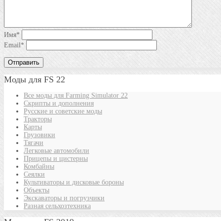
Имя
*
Email
*
Моды для FS 22
Все моды для Farming Simulator 22
Скрипты и дополнения
Русские и советские моды
Тракторы
Карты
Грузовики
Тягачи
Легковые автомобили
Прицепы и цистерны
Комбайны
Сеялки
Культиваторы и дисковые бороны
Объекты
Экскаваторы и погрузчики
Разная сельхозтехника