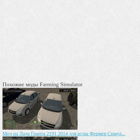
Похожие моды Farming Simulator
Мод на Лада Гранта 2191 2014 для игры Фермер Симул...