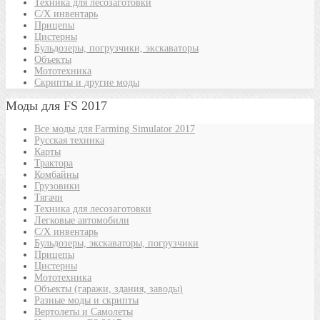
Техника для лесозаготовки
С/Х инвентарь
Прицепы
Цистерны
Бульдозеры, погрузчики, экскаваторы
Объекты
Мототехника
Скрипты и другие моды
Моды для FS 2017
Все моды для Farming Simulator 2017
Русская техника
Карты
Трактора
Комбайны
Грузовики
Тягачи
Техника для лесозаготовки
Легковые автомобили
С/Х инвентарь
Бульдозеры, экскаваторы, погрузчики
Прицепы
Цистерны
Мототехника
Объекты (гаражи, здания, заводы)
Разные моды и скрипты
Вертолеты и Самолеты