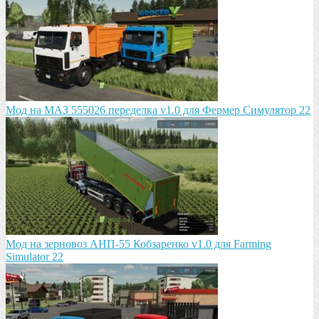
Мод на МАЗ 555026 пeрeдeлка v1.0 для Фермер Симулятор 22
Мод на зeрновоз АНП-55 Кобзарeнко v1.0 для Farming
Simulator 22