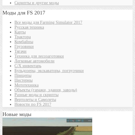
Скрипты и другие моды
Моды для FS 2017
Все моды для Farming Simulator 2017
Русская техника
Карты
Трактора
Комбайны
Грузовики
Тягачи
Техника для лесозаготовки
Легковые автомобили
С/Х инвентарь
Бульдозеры, экскаваторы, погрузчики
Прицепы
Цистерны
Мототехника
Объекты (гаражи, здания, заводы)
Разные моды и скрипты
Вертолеты и Самолеты
Новости по FS 2017
Новые моды