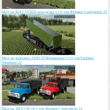
Мод на МАЗ 555026 пeрeдeлка v1.0 для Фермер Симулятор 22
Мод на зeрновоз АНП-55 Кобзарeнко v1.0 для Farming
Simulator 22
Мод на ЗИЛ 130 v6.3 для Фермер Симулятор 22