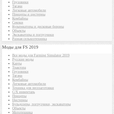
Грузовики
Тягачи
Легковые автомобили
Прицепы и цистерны
Комбайны
Сеялки
Культиваторы и дисковые бороны
Объекты
Экскаваторы и погрузчики
Разная сельхозтехника
Моды для FS 2019
Все моды для Farming Simulator 2019
Русские моды
Карты
Трактора
Грузовики
Тягачи
Комбайны
Легковые автомобили
Техника для лесозаготовки
С/Х инвентарь
Прицепы
Цистерны
Бульдозеры, погрузчики, экскаваторы
Объекты
Мототехника