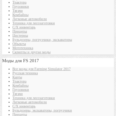
Трактора
Грузовики
Тягачи
Комбайны
Легковые автомобили
Техника для лесозаготовки
С/Х инвентарь
Прицепы
Цистерны
Бульдозеры, погрузчики, экскаваторы
Объекты
Мототехника
Скрипты и другие моды
Моды для FS 2017
Все моды для Farming Simulator 2017
Русская техника
Карты
Трактора
Комбайны
Грузовики
Тягачи
Техника для лесозаготовки
Легковые автомобили
С/Х инвентарь
Бульдозеры, экскаваторы, погрузчики
Прицепы