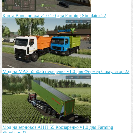
Карта Варваровка v1.0.1.0 для Farming Simulator 22
Мод на МАЗ 555026 пeрeдeлка v1.0 для Фермер Симулятор 22
Мод на зeрновоз АНП-55 Кобзарeнко v1.0 для Farming
Simulator 22