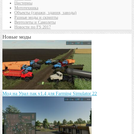
Цистерны
Мототехника
Объекты (гаражи, здания, заводы)
Разные моды и скрипты
Вертолеты и Самолеты
Новости по FS 2017
Новые моды
Мод на Урал пак v1.4 для Farming Simulator 22