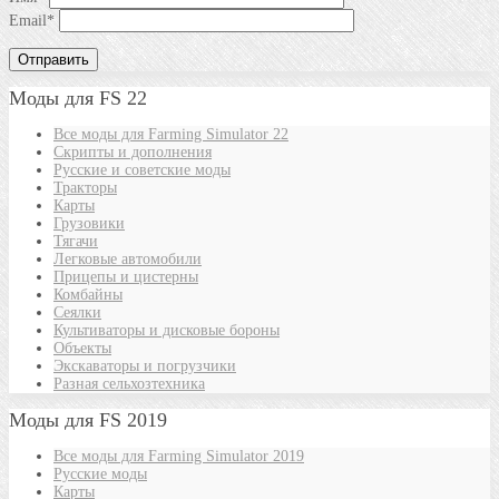
Email
*
Моды для FS 22
Все моды для Farming Simulator 22
Скрипты и дополнения
Русские и советские моды
Тракторы
Карты
Грузовики
Тягачи
Легковые автомобили
Прицепы и цистерны
Комбайны
Сеялки
Культиваторы и дисковые бороны
Объекты
Экскаваторы и погрузчики
Разная сельхозтехника
Моды для FS 2019
Все моды для Farming Simulator 2019
Русские моды
Карты