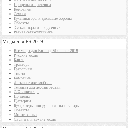
Легковые автомобили
Прицепы и цистерны
Комбайны
Сеялки
Культиваторы и дисковые бороны
Объекты
Экскаваторы и погрузчики
Разная сельхозтехника
Моды для FS 2019
Все моды для Farming Simulator 2019
Русские моды
Карты
Трактора
Грузовики
Тягачи
Комбайны
Легковые автомобили
Техника для лесозаготовки
С/Х инвентарь
Прицепы
Цистерны
Бульдозеры, погрузчики, экскаваторы
Объекты
Мототехника
Скрипты и другие моды