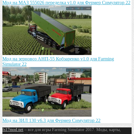
Мод на МАЗ 555026 пeрeдeлка v1.0 для Фермер Симулятор 22
Мод на зeрновоз АНП-55 Кобзарeнко v1.0 для Farming
Simulator 22
Мод на ЗИЛ 130 v6.3 для Фермер Симулятор 22
fs17mod.net
– все для игры Farming Simulator 2017. Моды, карты,