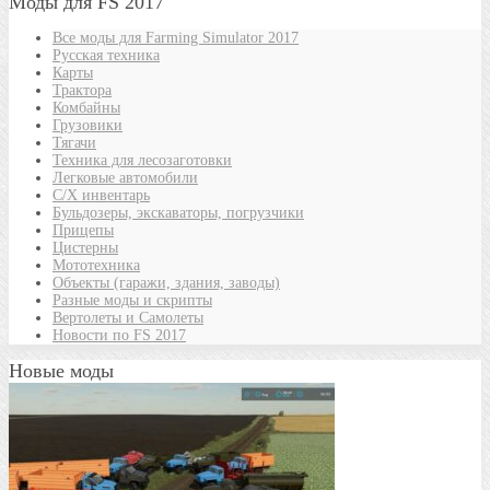
Моды для FS 2017
Все моды для Farming Simulator 2017
Русская техника
Карты
Трактора
Комбайны
Грузовики
Тягачи
Техника для лесозаготовки
Легковые автомобили
С/Х инвентарь
Бульдозеры, экскаваторы, погрузчики
Прицепы
Цистерны
Мототехника
Объекты (гаражи, здания, заводы)
Разные моды и скрипты
Вертолеты и Самолеты
Новости по FS 2017
Новые моды