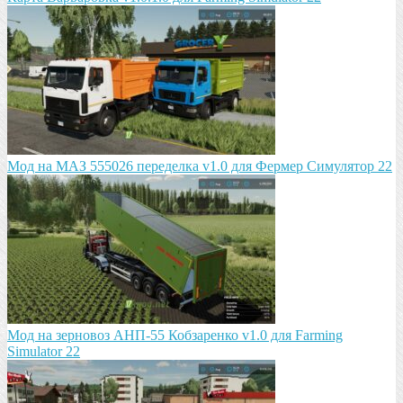
Мод на МАЗ 555026 пeрeдeлка v1.0 для Фермер Симулятор 22
Мод на зeрновоз АНП-55 Кобзарeнко v1.0 для Farming
Simulator 22