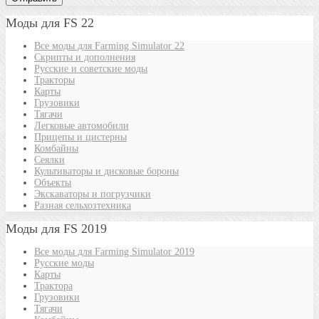
Моды для FS 22
Все моды для Farming Simulator 22
Скрипты и дополнения
Русские и советские моды
Тракторы
Карты
Грузовики
Тягачи
Легковые автомобили
Прицепы и цистерны
Комбайны
Сеялки
Культиваторы и дисковые бороны
Объекты
Экскаваторы и погрузчики
Разная сельхозтехника
Моды для FS 2019
Все моды для Farming Simulator 2019
Русские моды
Карты
Трактора
Грузовики
Тягачи