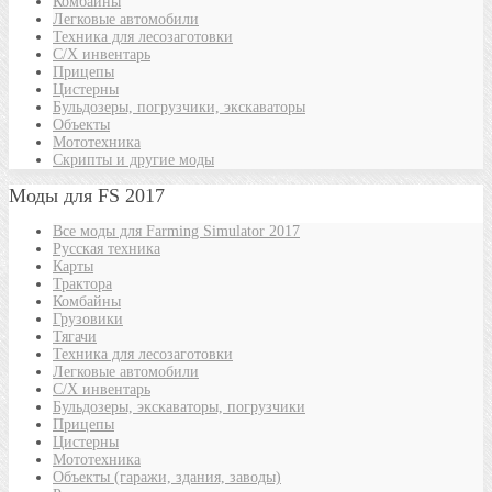
Комбайны
Легковые автомобили
Техника для лесозаготовки
С/Х инвентарь
Прицепы
Цистерны
Бульдозеры, погрузчики, экскаваторы
Объекты
Мототехника
Скрипты и другие моды
Моды для FS 2017
Все моды для Farming Simulator 2017
Русская техника
Карты
Трактора
Комбайны
Грузовики
Тягачи
Техника для лесозаготовки
Легковые автомобили
С/Х инвентарь
Бульдозеры, экскаваторы, погрузчики
Прицепы
Цистерны
Мототехника
Объекты (гаражи, здания, заводы)