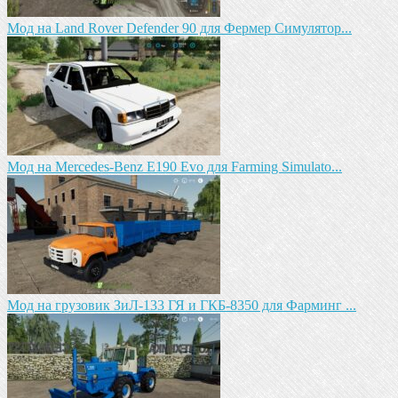
Мод на Land Rover Defender 90 для Фермер Симулятор...
Мод на Mercedes-Benz E190 Evo для Farming Simulato...
Мод на грузовик ЗиЛ-133 ГЯ и ГКБ-8350 для Фарминг ...