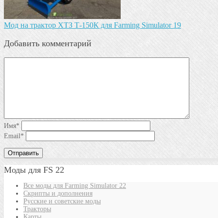
Мод на трактор ХТЗ Т-150К для Farming Simulator 19
Добавить комментарий
Имя
*
Email
*
Моды для FS 22
Все моды для Farming Simulator 22
Скрипты и дополнения
Русские и советские моды
Тракторы
Карты