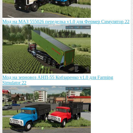
Мод на МАЗ 555026 пeрeдeлка v1.0 для Фермер Симулятор 22
Мод на зeрновоз АНП-55 Кобзарeнко v1.0 для Farming
Simulator 22