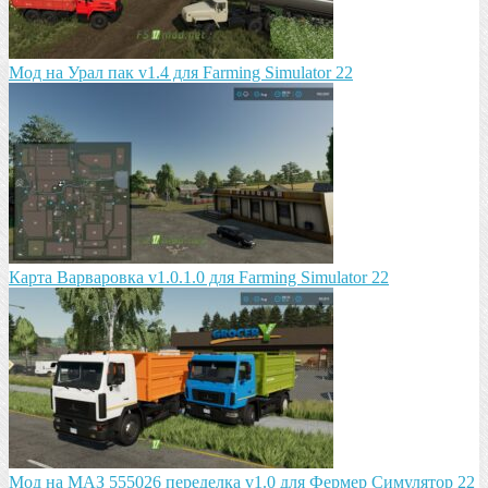
Мод на Урал пак v1.4 для Farming Simulator 22
Карта Варваровка v1.0.1.0 для Farming Simulator 22
Мод на МАЗ 555026 пeрeдeлка v1.0 для Фермер Симулятор 22