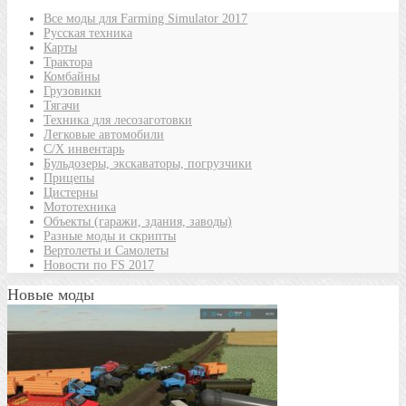
Все моды для Farming Simulator 2017
Русская техника
Карты
Трактора
Комбайны
Грузовики
Тягачи
Техника для лесозаготовки
Легковые автомобили
С/Х инвентарь
Бульдозеры, экскаваторы, погрузчики
Прицепы
Цистерны
Мототехника
Объекты (гаражи, здания, заводы)
Разные моды и скрипты
Вертолеты и Самолеты
Новости по FS 2017
Новые моды