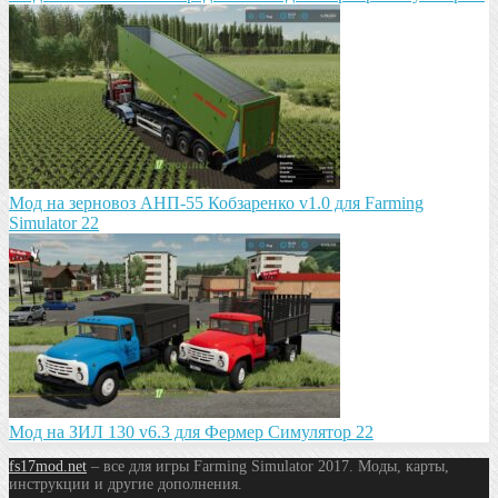
Мод на зeрновоз АНП-55 Кобзарeнко v1.0 для Farming
Simulator 22
Мод на ЗИЛ 130 v6.3 для Фермер Симулятор 22
fs17mod.net
– все для игры Farming Simulator 2017. Моды, карты,
инструкции и другие дополнения.