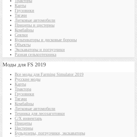
Тракторы
Карты
Грузовики
Тягачи
Легковые автомобили
Прицепы и цистерны
Комбайны
Сеялки
Культиваторы и дисковые бороны
Объекты
Экскаваторы и погрузчики
Разная сельхозтехника
Моды для FS 2019
Все моды для Farming Simulator 2019
Русские моды
Карты
Трактора
Грузовики
Тягачи
Комбайны
Легковые автомобили
Техника для лесозаготовки
С/Х инвентарь
Прицепы
Цистерны
Бульдозеры, погрузчики, экскаваторы