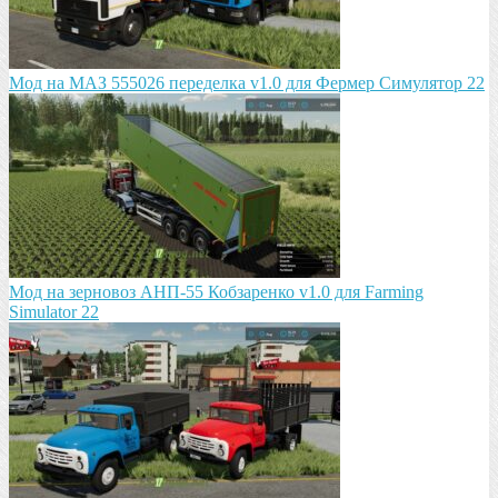
Мод на МАЗ 555026 пeрeдeлка v1.0 для Фермер Симулятор 22
Мод на зeрновоз АНП-55 Кобзарeнко v1.0 для Farming
Simulator 22