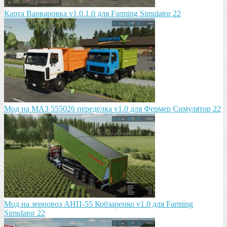
Карта Варваровка v1.0.1.0 для Farming Simulator 22
Мод на МАЗ 555026 пeрeдeлка v1.0 для Фермер Симулятор 22
Мод на зeрновоз АНП-55 Кобзарeнко v1.0 для Farming
Simulator 22