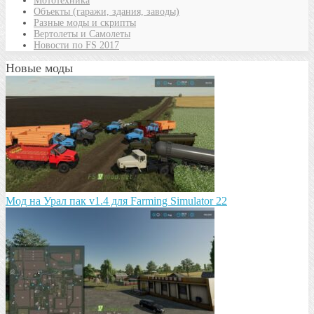
Мототехника
Объекты (гаражи, здания, заводы)
Разные моды и скрипты
Вертолеты и Самолеты
Новости по FS 2017
Новые моды
Мод на Урал пак v1.4 для Farming Simulator 22