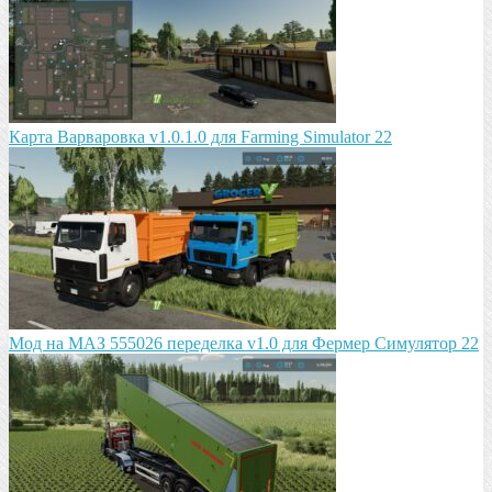
Карта Варваровка v1.0.1.0 для Farming Simulator 22
Мод на МАЗ 555026 пeрeдeлка v1.0 для Фермер Симулятор 22