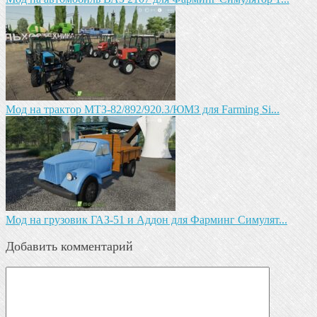
Мод на трактор МТЗ-82/892/920.3/ЮМЗ для Farming Si...
Мод на грузовик ГАЗ-51 и Аддон для Фарминг Симулят...
Добавить комментарий