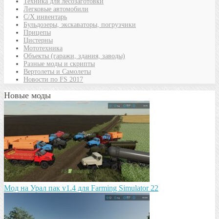
Техника для лесозаготовки
Легковые автомобили
С/Х инвентарь
Бульдозеры, экскаваторы, погрузчики
Прицепы
Цистерны
Мототехника
Объекты (гаражи, здания, заводы)
Разные моды и скрипты
Вертолеты и Самолеты
Новости по FS 2017
Новые моды
Мод на Урал пак v1.4 для Farming Simulator 22